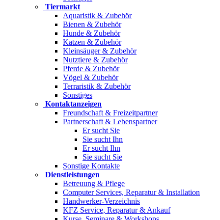
Tiermarkt
Aquaristik & Zubehör
Bienen & Zubehör
Hunde & Zubehör
Katzen & Zubehör
Kleinsäuger & Zubehör
Nutztiere & Zubehör
Pferde & Zubehör
Vögel & Zubehör
Terraristik & Zubehör
Sonstiges
Kontaktanzeigen
Freundschaft & Freizeitpartner
Partnerschaft & Lebenspartner
Er sucht Sie
Sie sucht Ihn
Er sucht Ihn
Sie sucht Sie
Sonstige Kontakte
Dienstleistungen
Betreuung & Pflege
Computer Services, Reparatur & Installation
Handwerker-Verzeichnis
KFZ Service, Reparatur & Ankauf
Kurse, Seminare & Workshops