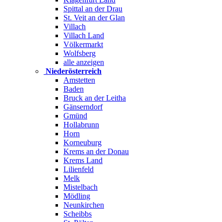
Spittal an der Drau
St. Veit an der Glan
Villach
Villach Land
Völkermarkt
Wolfsberg
alle anzeigen
Niederösterreich
Amstetten
Baden
Bruck an der Leitha
Gänserndorf
Gmünd
Hollabrunn
Horn
Korneuburg
Krems an der Donau
Krems Land
Lilienfeld
Melk
Mistelbach
Mödling
Neunkirchen
Scheibbs