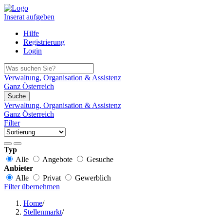
Inserat aufgeben
Hilfe
Registrierung
Login
Verwaltung, Organisation & Assistenz
Ganz Österreich
Suche
Verwaltung, Organisation & Assistenz
Ganz Österreich
Filter
Typ
Alle
Angebote
Gesuche
Anbieter
Alle
Privat
Gewerblich
Filter übernehmen
Home
/
Stellenmarkt
/