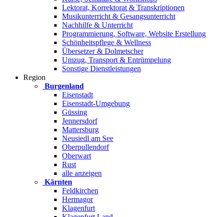
Lektorat, Korrektorat & Transkriptionen
Musikunterricht & Gesangsunterricht
Nachhilfe & Unterricht
Programmierung, Software, Website Erstellung
Schönheitspflege & Wellness
Übersetzer & Dolmetscher
Umzug, Transport & Entrümpelung
Sonstige Dienstleistungen
Region
Burgenland
Eisenstadt
Eisenstadt-Umgebung
Güssing
Jennersdorf
Mattersburg
Neusiedl am See
Oberpullendorf
Oberwart
Rust
alle anzeigen
Kärnten
Feldkirchen
Hermagor
Klagenfurt
Klagenfurt Land