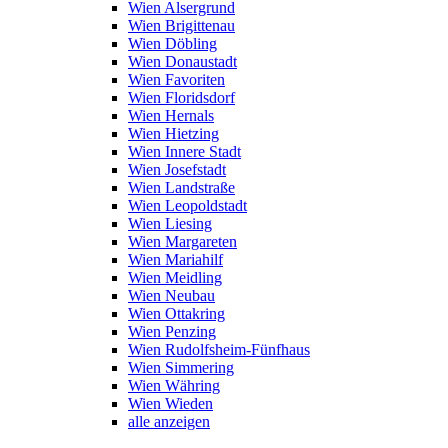
Wien Alsergrund
Wien Brigittenau
Wien Döbling
Wien Donaustadt
Wien Favoriten
Wien Floridsdorf
Wien Hernals
Wien Hietzing
Wien Innere Stadt
Wien Josefstadt
Wien Landstraße
Wien Leopoldstadt
Wien Liesing
Wien Margareten
Wien Mariahilf
Wien Meidling
Wien Neubau
Wien Ottakring
Wien Penzing
Wien Rudolfsheim-Fünfhaus
Wien Simmering
Wien Währing
Wien Wieden
alle anzeigen