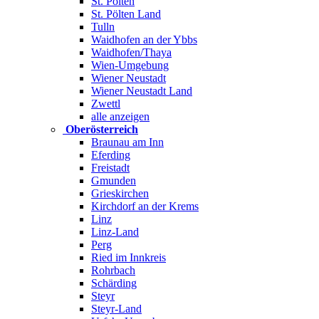
St. Pölten
St. Pölten Land
Tulln
Waidhofen an der Ybbs
Waidhofen/Thaya
Wien-Umgebung
Wiener Neustadt
Wiener Neustadt Land
Zwettl
alle anzeigen
Oberösterreich
Braunau am Inn
Eferding
Freistadt
Gmunden
Grieskirchen
Kirchdorf an der Krems
Linz
Linz-Land
Perg
Ried im Innkreis
Rohrbach
Schärding
Steyr
Steyr-Land