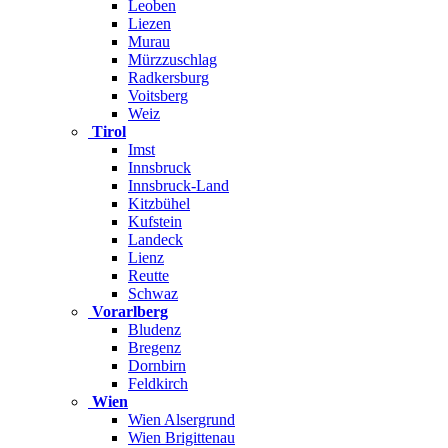
Leoben
Liezen
Murau
Mürzzuschlag
Radkersburg
Voitsberg
Weiz
Tirol
Imst
Innsbruck
Innsbruck-Land
Kitzbühel
Kufstein
Landeck
Lienz
Reutte
Schwaz
Vorarlberg
Bludenz
Bregenz
Dornbirn
Feldkirch
Wien
Wien Alsergrund
Wien Brigittenau