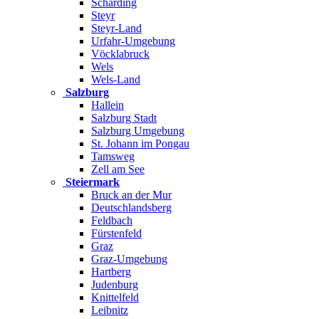
Schärding
Steyr
Steyr-Land
Urfahr-Umgebung
Vöcklabruck
Wels
Wels-Land
Salzburg
Hallein
Salzburg Stadt
Salzburg Umgebung
St. Johann im Pongau
Tamsweg
Zell am See
Steiermark
Bruck an der Mur
Deutschlandsberg
Feldbach
Fürstenfeld
Graz
Graz-Umgebung
Hartberg
Judenburg
Knittelfeld
Leibnitz