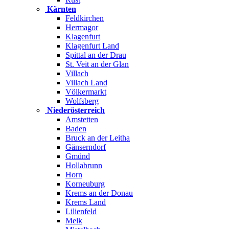
Kärnten
Feldkirchen
Hermagor
Klagenfurt
Klagenfurt Land
Spittal an der Drau
St. Veit an der Glan
Villach
Villach Land
Völkermarkt
Wolfsberg
Niederösterreich
Amstetten
Baden
Bruck an der Leitha
Gänserndorf
Gmünd
Hollabrunn
Horn
Korneuburg
Krems an der Donau
Krems Land
Lilienfeld
Melk