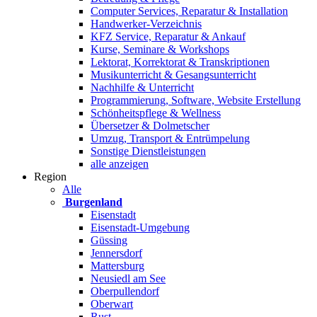
Computer Services, Reparatur & Installation
Handwerker-Verzeichnis
KFZ Service, Reparatur & Ankauf
Kurse, Seminare & Workshops
Lektorat, Korrektorat & Transkriptionen
Musikunterricht & Gesangsunterricht
Nachhilfe & Unterricht
Programmierung, Software, Website Erstellung
Schönheitspflege & Wellness
Übersetzer & Dolmetscher
Umzug, Transport & Entrümpelung
Sonstige Dienstleistungen
alle anzeigen
Region
Alle
Burgenland
Eisenstadt
Eisenstadt-Umgebung
Güssing
Jennersdorf
Mattersburg
Neusiedl am See
Oberpullendorf
Oberwart
Rust