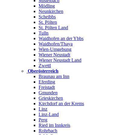
Mistelbach
Mödling
Neunkirchen
Scheibbs
St. Pölten
St. Pölten Land
Tulln
Waidhofen an der Ybbs
Waidhofen/Thaya
Wien-Umgebung
Wiener Neustadt
Wiener Neustadt Land
Zwettl
Oberösterreich
Braunau am Inn
Eferding
Freistadt
Gmunden
Grieskirchen
Kirchdorf an der Krems
Linz
Linz-Land
Perg
Ried im Innkreis
Rohrbach