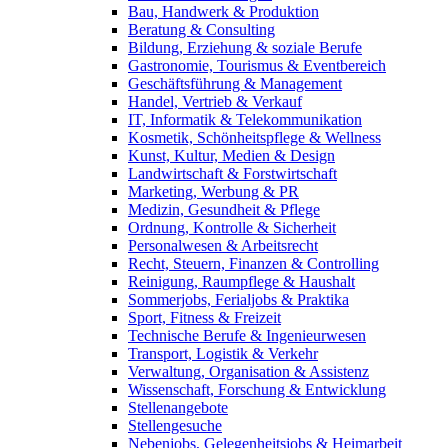
Bau, Handwerk & Produktion
Beratung & Consulting
Bildung, Erziehung & soziale Berufe
Gastronomie, Tourismus & Eventbereich
Geschäftsführung & Management
Handel, Vertrieb & Verkauf
IT, Informatik & Telekommunikation
Kosmetik, Schönheitspflege & Wellness
Kunst, Kultur, Medien & Design
Landwirtschaft & Forstwirtschaft
Marketing, Werbung & PR
Medizin, Gesundheit & Pflege
Ordnung, Kontrolle & Sicherheit
Personalwesen & Arbeitsrecht
Recht, Steuern, Finanzen & Controlling
Reinigung, Raumpflege & Haushalt
Sommerjobs, Ferialjobs & Praktika
Sport, Fitness & Freizeit
Technische Berufe & Ingenieurwesen
Transport, Logistik & Verkehr
Verwaltung, Organisation & Assistenz
Wissenschaft, Forschung & Entwicklung
Stellenangebote
Stellengesuche
Nebenjobs, Gelegenheitsjobs & Heimarbeit