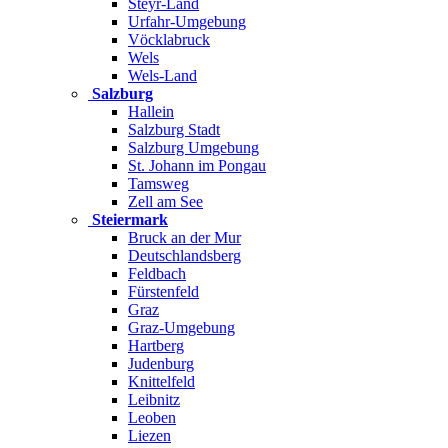
Steyr-Land
Urfahr-Umgebung
Vöcklabruck
Wels
Wels-Land
Salzburg
Hallein
Salzburg Stadt
Salzburg Umgebung
St. Johann im Pongau
Tamsweg
Zell am See
Steiermark
Bruck an der Mur
Deutschlandsberg
Feldbach
Fürstenfeld
Graz
Graz-Umgebung
Hartberg
Judenburg
Knittelfeld
Leibnitz
Leoben
Liezen