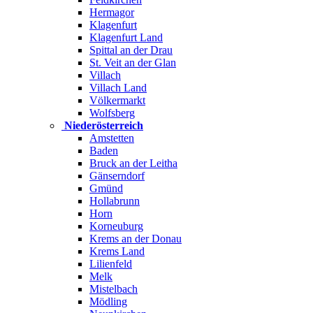
Hermagor
Klagenfurt
Klagenfurt Land
Spittal an der Drau
St. Veit an der Glan
Villach
Villach Land
Völkermarkt
Wolfsberg
Niederösterreich
Amstetten
Baden
Bruck an der Leitha
Gänserndorf
Gmünd
Hollabrunn
Horn
Korneuburg
Krems an der Donau
Krems Land
Lilienfeld
Melk
Mistelbach
Mödling