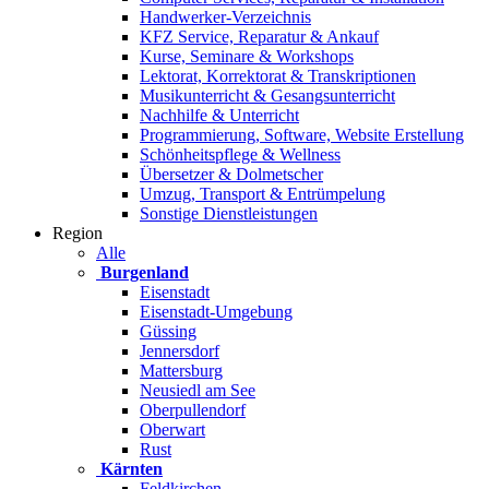
Handwerker-Verzeichnis
KFZ Service, Reparatur & Ankauf
Kurse, Seminare & Workshops
Lektorat, Korrektorat & Transkriptionen
Musikunterricht & Gesangsunterricht
Nachhilfe & Unterricht
Programmierung, Software, Website Erstellung
Schönheitspflege & Wellness
Übersetzer & Dolmetscher
Umzug, Transport & Entrümpelung
Sonstige Dienstleistungen
Region
Alle
Burgenland
Eisenstadt
Eisenstadt-Umgebung
Güssing
Jennersdorf
Mattersburg
Neusiedl am See
Oberpullendorf
Oberwart
Rust
Kärnten
Feldkirchen