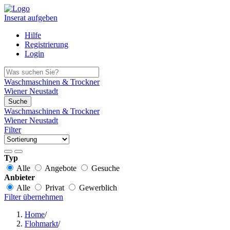
Inserat aufgeben
Hilfe
Registrierung
Login
Waschmaschinen & Trockner
Wiener Neustadt
Suche
Waschmaschinen & Trockner
Wiener Neustadt
Filter
Typ
Alle
Angebote
Gesuche
Anbieter
Alle
Privat
Gewerblich
Filter übernehmen
Home
/
Flohmarkt
/