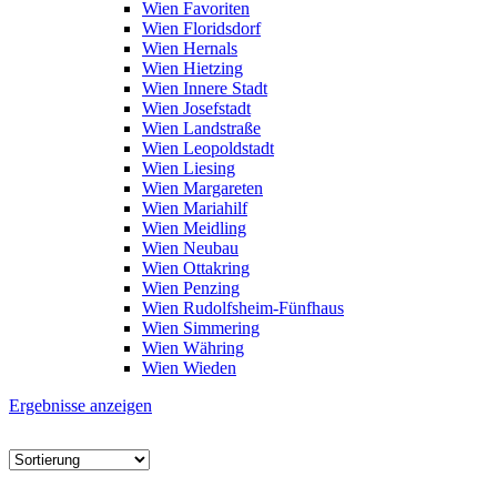
Wien Favoriten
Wien Floridsdorf
Wien Hernals
Wien Hietzing
Wien Innere Stadt
Wien Josefstadt
Wien Landstraße
Wien Leopoldstadt
Wien Liesing
Wien Margareten
Wien Mariahilf
Wien Meidling
Wien Neubau
Wien Ottakring
Wien Penzing
Wien Rudolfsheim-Fünfhaus
Wien Simmering
Wien Währing
Wien Wieden
Ergebnisse anzeigen