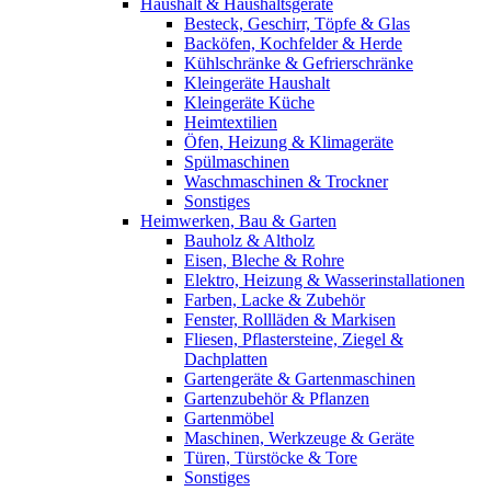
Haushalt & Haushaltsgeräte
Besteck, Geschirr, Töpfe & Glas
Backöfen, Kochfelder & Herde
Kühlschränke & Gefrierschränke
Kleingeräte Haushalt
Kleingeräte Küche
Heimtextilien
Öfen, Heizung & Klimageräte
Spülmaschinen
Waschmaschinen & Trockner
Sonstiges
Heimwerken, Bau & Garten
Bauholz & Altholz
Eisen, Bleche & Rohre
Elektro, Heizung & Wasserinstallationen
Farben, Lacke & Zubehör
Fenster, Rollläden & Markisen
Fliesen, Pflastersteine, Ziegel &
Dachplatten
Gartengeräte & Gartenmaschinen
Gartenzubehör & Pflanzen
Gartenmöbel
Maschinen, Werkzeuge & Geräte
Türen, Türstöcke & Tore
Sonstiges