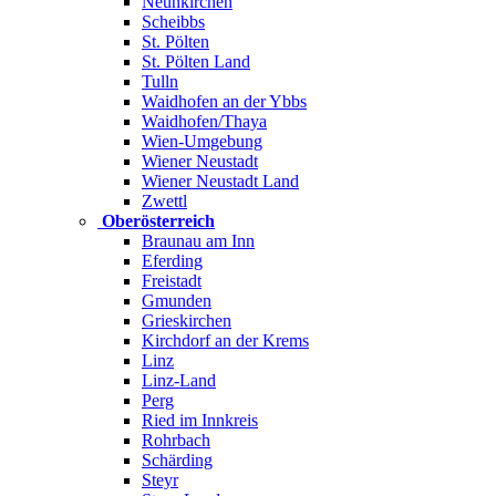
Neunkirchen
Scheibbs
St. Pölten
St. Pölten Land
Tulln
Waidhofen an der Ybbs
Waidhofen/Thaya
Wien-Umgebung
Wiener Neustadt
Wiener Neustadt Land
Zwettl
Oberösterreich
Braunau am Inn
Eferding
Freistadt
Gmunden
Grieskirchen
Kirchdorf an der Krems
Linz
Linz-Land
Perg
Ried im Innkreis
Rohrbach
Schärding
Steyr