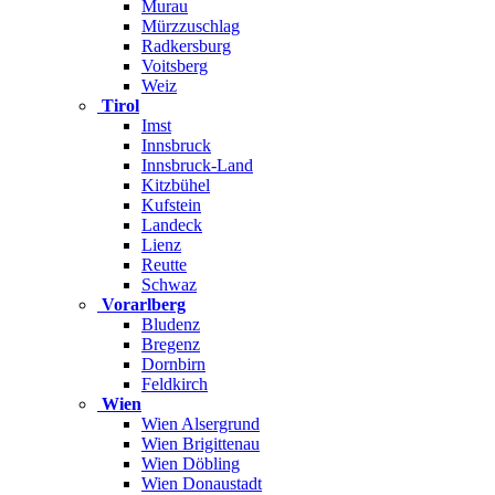
Murau
Mürzzuschlag
Radkersburg
Voitsberg
Weiz
Tirol
Imst
Innsbruck
Innsbruck-Land
Kitzbühel
Kufstein
Landeck
Lienz
Reutte
Schwaz
Vorarlberg
Bludenz
Bregenz
Dornbirn
Feldkirch
Wien
Wien Alsergrund
Wien Brigittenau
Wien Döbling
Wien Donaustadt